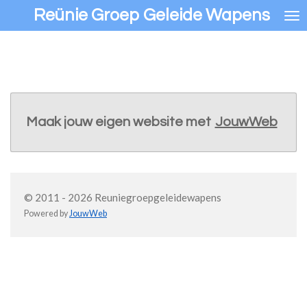
Reünie Groep Geleide Wapens
Ga
direct
naar
de
hoofdinhoud
Maak jouw eigen website met
JouwWeb
© 2011 - 2026 Reuniegroepgeleidewapens
Powered by
JouwWeb